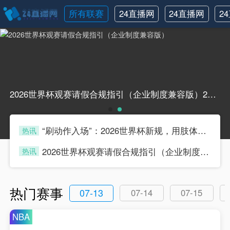
所有联赛
24直播网
24直播网
2
日职联
中甲
2026世界杯观赛请假合规指引（企业制度兼容版）2026世界杯观赛请假合规指引（企业制度兼容版）
“刷动作入场”：2026世界杯新规，用肢体语言验票通关
热讯
four
2026世界杯观赛请假合规指引（企业制度兼容版）
热讯
four
热门赛事
07-13
07-14
07-15
NBA