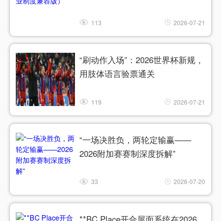
113
2026-07-21
“刷动作入场”：2026世界杯新规，
用肢体语言验票通关
119
2026-07-21
“一场决胜负，两轮定输赢——
2026附加赛赛制深度拆解”
33
2026-07-20
**BC Place开合屋面系统在2026