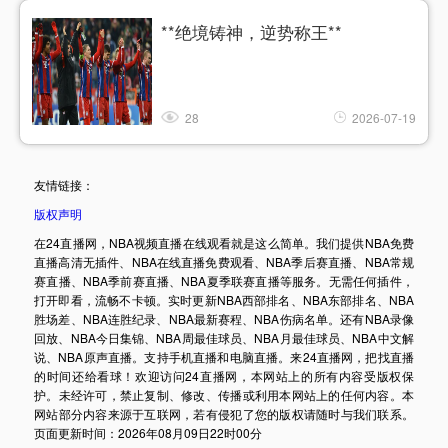
**绝境铸神，逆势称王**
28
2026-07-19
友情链接：
版权声明
在24直播网，NBA视频直播在线观看就是这么简单。我们提供NBA免费
直播高清无插件、NBA在线直播免费观看、NBA季后赛直播、NBA常规
赛直播、NBA季前赛直播、NBA夏季联赛直播等服务。无需任何插件，
打开即看，流畅不卡顿。实时更新NBA西部排名、NBA东部排名、NBA
胜场差、NBA连胜纪录、NBA最新赛程、NBA伤病名单。还有NBA录像
回放、NBA今日集锦、NBA周最佳球员、NBA月最佳球员、NBA中文解
说、NBA原声直播。支持手机直播和电脑直播。来24直播网，把找直播
的时间还给看球！欢迎访问24直播网，本网站上的所有内容受版权保
护。未经许可，禁止复制、修改、传播或利用本网站上的任何内容。本
网站部分内容来源于互联网，若有侵犯了您的版权请随时与我们联系。
页面更新时间：2026年08月09日22时00分