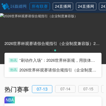
所有联赛
24直播网
24直播网
2
日职联
中甲
2026世界杯观赛请假合规指引（企业制度兼容版）2026世界杯观赛请假合规指引（企业制度兼容版）
“刷动作入场”：2026世界杯新规，用肢体语言验票通关
热讯
four
2026世界杯观赛请假合规指引（企业制度兼容版）
热讯
four
热门赛事
07-13
07-14
07-15
NBA