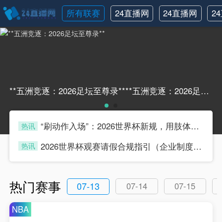
所有联赛
24直播网
24直播网
2
日职联
中甲
**五洲竞逐：2026足坛至尊录****五洲竞逐：2026足坛至尊录**
“刷动作入场”：2026世界杯新规，用肢体语言验票通关
热讯
four
2026世界杯观赛请假合规指引（企业制度兼容版）
热讯
four
热门赛事
07-13
07-14
07-15
NBA