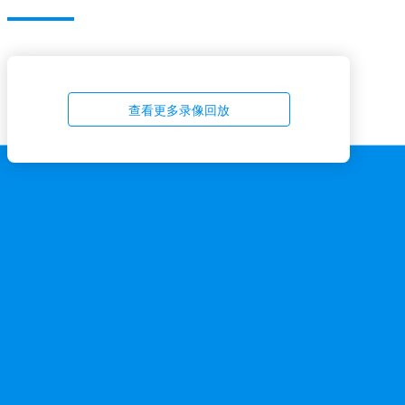
查看更多录像回放