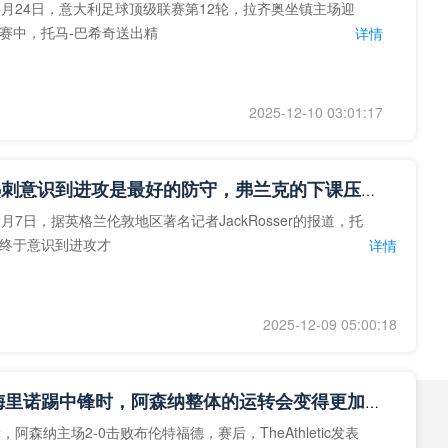
1月24日，意大利足球顶级联赛第12轮，拉齐奥坐镇主场迎
赛中，托马-巴希奇送出精
详情
2025-12-10 03:01:17
记者：热刺意识到进攻是最好的防守，弗兰克的下课压力减轻
月7日，据英格兰伦敦地区著名记者JackRosser的报道，托
终于意识到进攻才
详情
2025-12-09 05:00:18
TA：在梅里诺踢中锋时，阿森纳整体的运转会变得更加流畅
，阿森纳主场2-0击败布伦特福德，赛后，TheAthletic发表