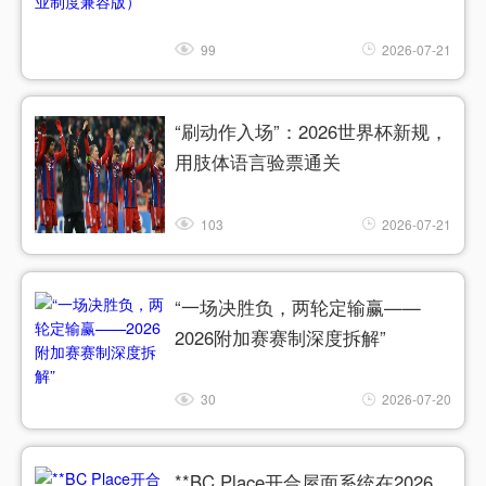
99
2026-07-21
“刷动作入场”：2026世界杯新规，
用肢体语言验票通关
103
2026-07-21
“一场决胜负，两轮定输赢——
2026附加赛赛制深度拆解”
30
2026-07-20
**BC Place开合屋面系统在2026