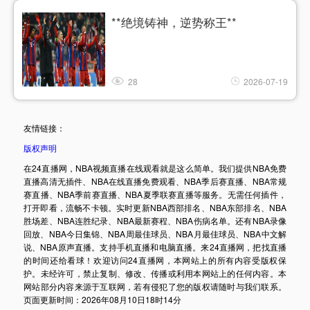
**绝境铸神，逆势称王**
28
2026-07-19
友情链接：
版权声明
在24直播网，NBA视频直播在线观看就是这么简单。我们提供NBA免费
直播高清无插件、NBA在线直播免费观看、NBA季后赛直播、NBA常规
赛直播、NBA季前赛直播、NBA夏季联赛直播等服务。无需任何插件，
打开即看，流畅不卡顿。实时更新NBA西部排名、NBA东部排名、NBA
胜场差、NBA连胜纪录、NBA最新赛程、NBA伤病名单。还有NBA录像
回放、NBA今日集锦、NBA周最佳球员、NBA月最佳球员、NBA中文解
说、NBA原声直播。支持手机直播和电脑直播。来24直播网，把找直播
的时间还给看球！欢迎访问24直播网，本网站上的所有内容受版权保
护。未经许可，禁止复制、修改、传播或利用本网站上的任何内容。本
网站部分内容来源于互联网，若有侵犯了您的版权请随时与我们联系。
页面更新时间：2026年08月10日18时14分