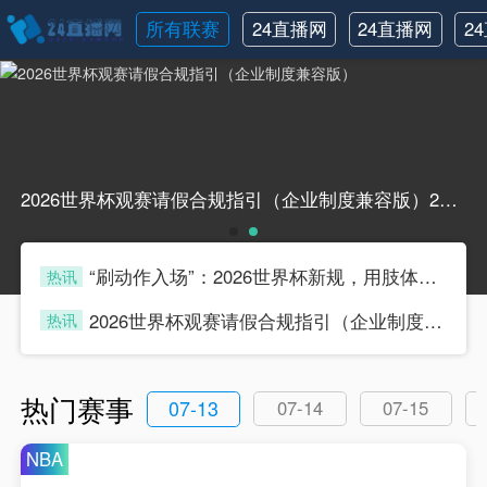
所有联赛
24直播网
24直播网
2
日职联
中甲
2026世界杯观赛请假合规指引（企业制度兼容版）2026世界杯观赛请假合规指引（企业制度兼容版）
“刷动作入场”：2026世界杯新规，用肢体语言验票通关
热讯
four
2026世界杯观赛请假合规指引（企业制度兼容版）
热讯
four
热门赛事
07-13
07-14
07-15
NBA