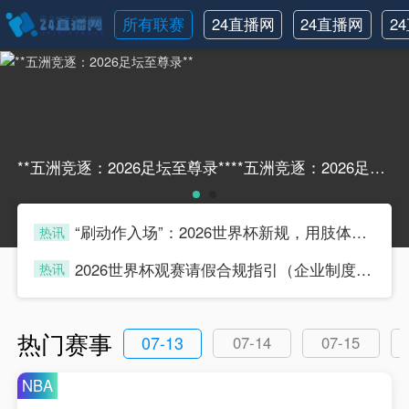
所有联赛
24直播网
24直播网
2
日职联
中甲
**五洲竞逐：2026足坛至尊录****五洲竞逐：2026足坛至尊录**
“刷动作入场”：2026世界杯新规，用肢体语言验票通关
热讯
four
2026世界杯观赛请假合规指引（企业制度兼容版）
热讯
four
热门赛事
07-13
07-14
07-15
NBA