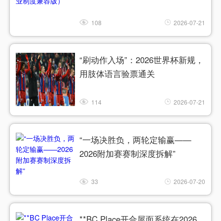
108
2026-07-21
“刷动作入场”：2026世界杯新规，
用肢体语言验票通关
114
2026-07-21
“一场决胜负，两轮定输赢——
2026附加赛赛制深度拆解”
33
2026-07-20
**BC Place开合屋面系统在2026