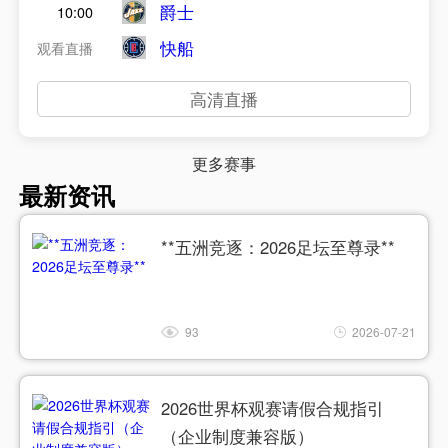
爵士
10:00
快船
观看直播
高清直播
更多赛事
最新资讯
**五洲竞逐：2026足坛至尊录**
93
2026-07-21
2026世界杯观赛请假合规指引
（企业制度兼容版）