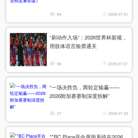
94
2026-07-21
“刷动作入场”：2026世界杯新规，
用肢体语言验票通关
99
2026-07-21
“一场决胜负，两轮定输赢——
2026附加赛赛制深度拆解”
27
2026-07-20
**BC Place开合屋面系统在2026