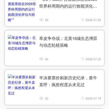
世界杯周期内的运行效能演化评
估与前瞻**
29
2026-07-20
草皮争夺战：北美16城生态博弈
与动态轮植策略
26
2026-07-20
半决赛票价刷新历史纪录，黄牛
直呼：疯抢程度从未见过
22
2026-07-19