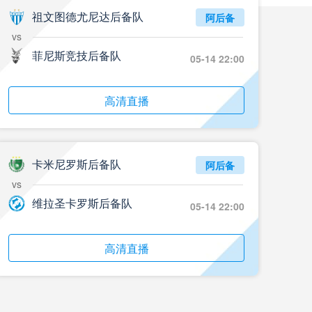
祖文图德尤尼达后备队
阿后备
vs
菲尼斯竞技后备队
05-14 22:00
高清直播
卡米尼罗斯后备队
阿后备
vs
维拉圣卡罗斯后备队
05-14 22:00
高清直播
KJP