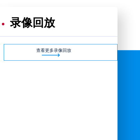
录像回放
查看更多录像回放