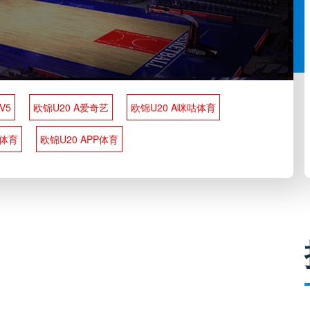
V5
欧锦U20 A爱奇艺
欧锦U20 A咪咕体育
讯体育
欧锦U20 APP体育