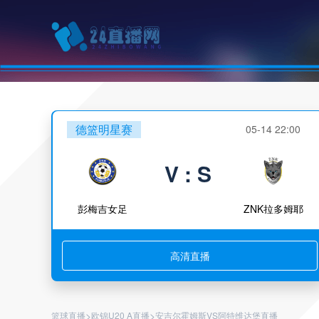
德篮明星赛
05-14 22:00
V : S
彭梅吉女足
ZNK拉多姆耶
高清直播
>
>
篮球直播
欧锦U20 A直播
安吉尔霍姆斯VS阿特维达堡直播