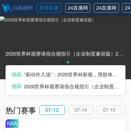
所有联赛
24直播网
24直播网
2
日职联
中甲
2026世界杯观赛请假合规指引（企业制度兼容版）2026世界杯观赛请假合规指引（企业制度兼容版）
“刷动作入场”：2026世界杯新规，用肢体语言验票通关
热讯
four
2026世界杯观赛请假合规指引（企业制度兼容版）
热讯
four
热门赛事
07-13
07-14
07-15
NBA