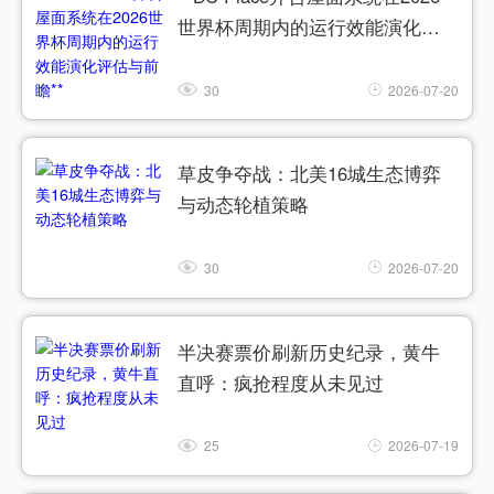
世界杯周期内的运行效能演化评
估与前瞻**
30
2026-07-20
草皮争夺战：北美16城生态博弈
与动态轮植策略
30
2026-07-20
半决赛票价刷新历史纪录，黄牛
直呼：疯抢程度从未见过
25
2026-07-19